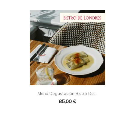

Vista rápida
Menú Degustación Bistró Del...
85,00 €