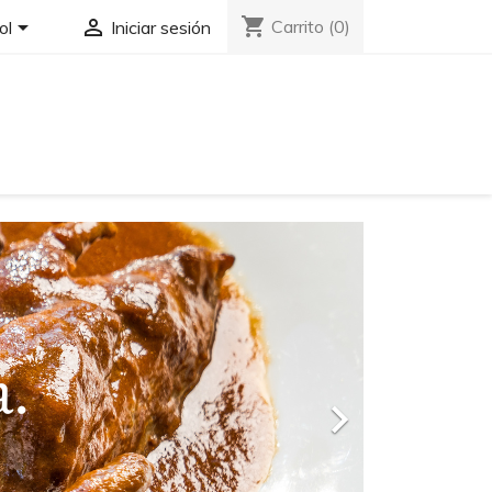
shopping_cart


Carrito
(0)
ol
Iniciar sesión
