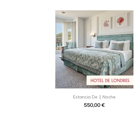

Vista rápida
Estancia De 1 Noche
550,00 €