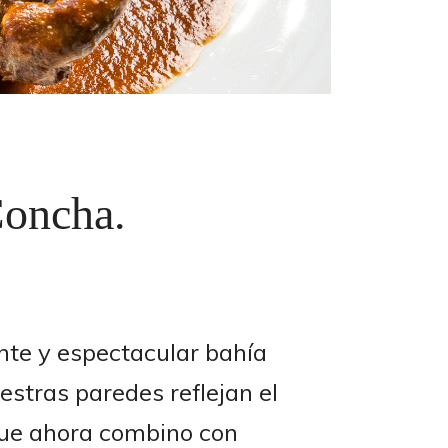
Concha.
nte y espectacular bahía
stras paredes reflejan el
 que ahora combino con