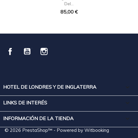
Del...
85,00 €
Facebook
YouTube
Instagram

HOTEL DE LONDRES Y DE INGLATERRA

LINKS DE INTERÉS
keyboard_arrow_down
INFORMACIÓN DE LA TIENDA
© 2026 PrestaShop™ - Powered by Witbooking